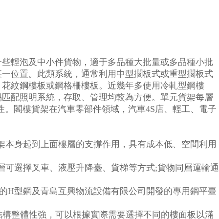
一些輕泡及中小件貨物，適于多品種大批量或多品種小批
某一位置。此類系統，通常利用中型擱板式或重型擱板式
、花紋鋼樓板或鋼格柵樓板。近幾年多使用冷軋型鋼樓
易匹配照明系統，存取、管理均較為方便。單元貨架每層
便利性。閣樓貨架在汽車零部件領域，汽車4S店、輕工、電子
貨架本身起到上面樓層的支撐作用，具有成本低、空間利用
層可選擇叉車、液壓升降臺、貨梯等方式;貨物同層運輸通
理的H型鋼及青島互興物流設備有限公司開發的專用鋼平臺
結構整體性強，可以根據實際需要選擇不同的樓面板以滿