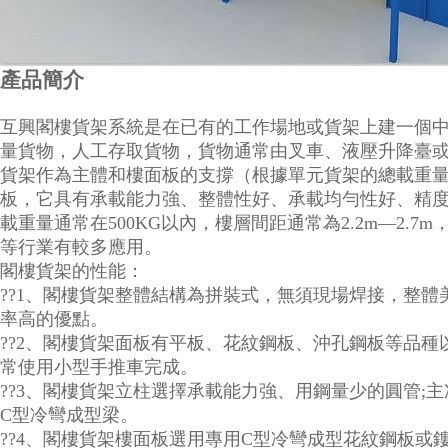
產品簡介
互興閣樓貨架系統是在已有的工作場地或貨架上建一個
量貨物，人工存取貨物，貨物通常由叉車、液壓升降臺
貨架作為主體和樓面板的支撐（根據單元貨架的總載重
板，它具有承載能力強、整體性好、承載均勻性好、精
載重量通常在500KG以內，樓層間距通常為2.2m—2
等行業有較多應用。
閣樓貨架的性能：
??1、閣樓貨架整體結構為拼裝式，無須現場焊接，整
率高的優點。
??2、閣樓貨架面板有平板、花紋鋼板、沖孔鋼板等品
常使用小型手推車完成。
??3、閣樓貨架立柱選擇承載能力強、用鋼量少的圓管
C型冷彎成型梁。
??4、閣樓貨架樓面板選用專用C型冷彎成型花紋鋼板