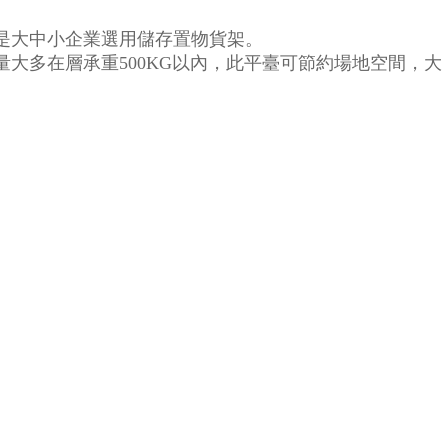
是大中小企業選用儲存置物貨架。
大多在層承重500KG以內，此平臺可節約場地空間，大