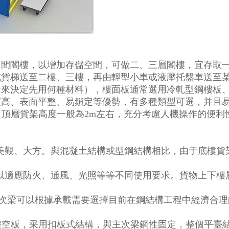
中間閣樓，以增加存儲空間，可做二、三層閣樓，宜存取
或貨梯送至二樓、三樓，再由輕型小車或液壓托盤車送至
量來決定先用何種材料），樓面板通常選用冷軋型鋼樓板
度高、表面平整、易鎖定等優勢，有多種類型可選，并且
.7m，頂層貨架高度一般為2m左右，充分考慮人機操作的
體美觀、大方。與混凝土結構或型鋼結構相比，由于底樓
種以適應防火、通風、光照等等不同使用要求。貨物上下樓
;主次梁可以根據承載需要選擇目前在鋼結構工程中經濟合
或鏤空板，采用扣板式結構，與主次梁鋼性固定，整個平臺