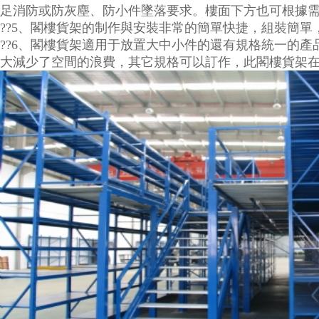
足消防或防灰塵、防小件墜落要求。樓面下方也可根據
??5、閣樓貨架的制作與安裝非常的簡單快捷，組裝簡
??6、閣樓貨架適用于放置大中小件的還有規格統一的產
大減少了空間的浪費，其它規格可以訂作，此閣樓貨架