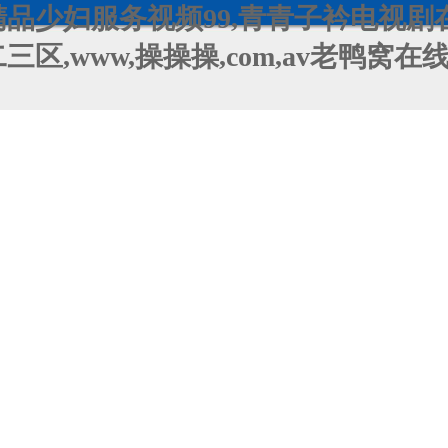
品少妇服务视频99,青青子衿电视剧
区,www,操操操,com,av老鸭窝