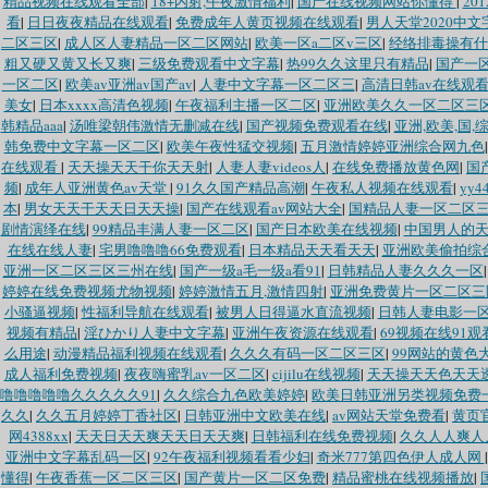
精品视频在线观看全部
|
18+内射,午夜激情福利
|
国产在线视频网站你懂得
|
20
看
|
日日夜夜精品在线观看
|
免费成年人黄页视频在线观看
|
男人天堂2020中文
二区三区
|
成人区人妻精品一区二区网站
|
欧美一区a二区v三区
|
经络排毒操有什
粗又硬又黄又长又爽
|
三级免费观看中文字幕
|
热99久久这里只有精品
|
国产一
一区二区
|
欧美av亚洲av国产av
|
人妻中文字幕一区二区三
|
高清日韩av在线观
美女
|
日本xxxx高清色视频
|
午夜福利主播一区二区
|
亚洲欧美久久一区二区三
韩精品aaa
|
汤唯梁朝伟激情无删减在线
|
国产视频免费观看在线
|
亚洲,欧美,国,
韩免费中文字幕一区二区
|
欧美午夜性猛交视频
|
五月激情婷婷亚洲综合网九色
在线观看
|
天天操天天干你天天射
|
人妻人妻videos人
|
在线免费播放黄色网
|
国
频
|
成年人亚洲黄色av天堂
|
91久久国产精品高潮
|
午夜私人视频在线观看
|
yy
本
|
男女天天干天天日天天操
|
国产在线观看av网站大全
|
国精品人妻一区二区
剧情演绎在线
|
99精品丰满人妻一区二区
|
国产日本欧美在线视频
|
中国男人的
在线在线人妻
|
宅男噜噜噜66免费观看
|
日本精品天天看天天
|
亚洲欧美偷拍综
亚洲一区二区三区三州在线
|
国产一级a毛一级a看91
|
日韩精品人妻久久久一区
婷婷在线免费视频尤物视频
|
婷婷激情五月,激情四射
|
亚洲免费黄片一区二区三
小骚逼视频
|
性福利导航在线观看
|
被男人日得逼水直流视频
|
日韩人妻电影一
视频有精品
|
淫ひかり人妻中文字幕
|
亚洲午夜资源在线观看
|
69视频在线91观
么用途
|
动漫精品福利视频在线观看
|
久久久有码一区二区三区
|
99网站的黄色
成人福利免费视频
|
夜夜嗨蜜乳av一区二区
|
cijilu在线视频
|
天天操天天色天天
噜噜噜噜噜久久久久久91
|
久久综合九色欧美婷婷
|
欧美日韩亚洲另类视频免费
久久
|
久久五月婷婷丁香社区
|
日韩亚洲中文欧美在线
|
av网站天堂免费看
|
黄页
网4388xx
|
天天日天天爽天天日天天爽
|
日韩福利在线免费视频
|
久久人人爽人
亚洲中文字幕乱码一区
|
92午夜福利视频看看少妇
|
奇米777第四色伊人成人网
懂得
|
午夜香蕉一区二区三区
|
国产黄片一区二区免费
|
精品蜜桃在线视频播放
|