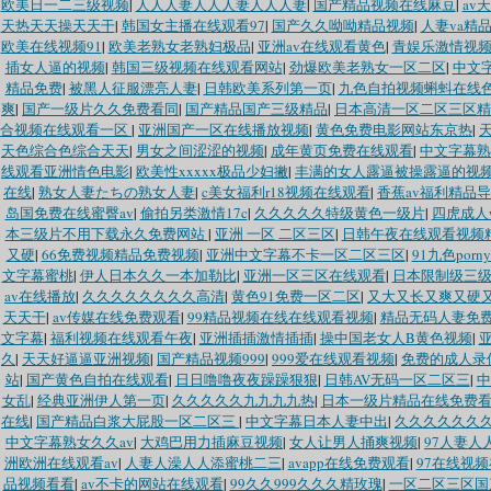
欧美日一二三级视频
|
人人人妻人人人妻人人人妻
|
国产精品视频在线麻豆
|
av
天热天天操天天干
|
韩国女主播在线观看97
|
国产久久呦呦精品视频
|
人妻va精品
欧美在线视频91
|
欧美老熟女老熟妇极品
|
亚洲av在线观看黄色
|
青娱乐激情视
插女人逼的视频
|
韩国三级视频在线观看网站
|
劲爆欧美老熟女一区二区
|
中文字
精品免费
|
被黑人征服漂亮人妻
|
日韩欧美系列第一页
|
九色自拍视频蝌蚪在线
爽
|
国产一级片久久免费看同
|
国产精品国产三级精品
|
日本高清一区二区三区精
合视频在线观看一区
|
亚洲国产一区在线播放视频
|
黄色免费电影网站东京热
|
天色综合色综合天天
|
男女之间涩涩的视频
|
成年黄页免费在线观看
|
中文字幕熟
线观看亚洲情色电影
|
欧美性xxxxx极品少妇撇
|
丰满的女人露逼被操露逼的视
在线
|
熟女人妻たちの熟女人妻
|
c美女福利r18视频在线观看
|
香蕉av福利精品
岛国免费在线蜜臀av
|
偷拍另类激情17c
|
久久久久久特级黄色一级片
|
四虎成人
本三级片不用下载永久免费网站
|
亚洲 一区 二区三区
|
日韩午夜在线观看视频
又硬
|
66免费视频精品免费视频
|
亚洲中文字幕不卡一区二区三区
|
91九色por
文字幕蜜桃
|
伊人日本久久一本加勒比
|
亚洲一区三区在线观看
|
日本限制级三
av在线播放
|
久久久久久久久久高清
|
黄色91免费一区二区
|
又大又长又爽又硬
天天干
|
av传媒在线免费观看
|
99精品视频在线在线观看视频
|
精品无码人妻免
文字幕
|
福利视频在线观看午夜
|
亚洲插插激情插插
|
操中国老女人B黄色视频
|
久
|
天天好逼逼亚洲视频
|
国产精品视频999
|
999爱在线观看视频
|
免费的成人录
站
|
国产黄色自拍在线观看
|
日日噜噜夜夜躁躁狠狠
|
日韩AV无码一区二区三
|
中
女乱
|
经典亚洲伊人第一页
|
久久久久久九九九九热
|
日本一级片精品在线免费
在线
|
国产精品白浆大屁股一区二区三
|
中文字幕日本人妻中出
|
久久久久久久
中文字幕熟女久久av
|
大鸡巴用力插麻豆视频
|
女人让男人捅爽视频
|
97人妻人
洲欧洲在线观看av
|
人妻人澡人人添蜜桃二三
|
avapp在线免费观看
|
97在线视
品视频看看
|
av不卡的网站在线观看
|
99久久999久久久精玫瑰
|
一区二区三区国