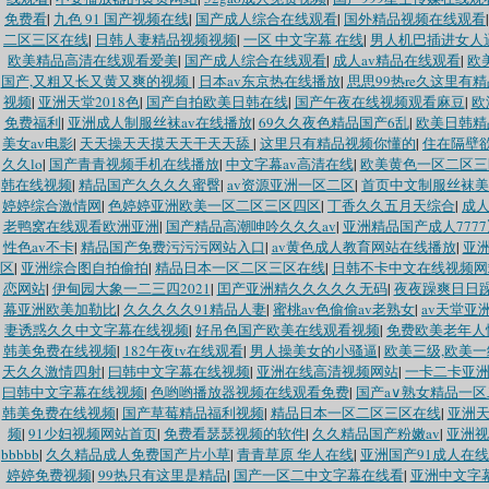
免费看
|
九色 91 国产视频在线
|
国产成人综合在线观看
|
国外精品视频在线观看
二区三区在线
|
日韩人妻精品视频视频
|
一区 中文字幕 在线
|
男人机巴插进女人
欧美精品高清在线观看爱美
|
国产成人综合在线观看
|
成人av精品在线观看
|
欧
国产,又粗又长又黄又爽的视频
|
日本av东京热在线播放
|
思思99热re久这里有精
视频
|
亚洲天堂2018色
|
国产自拍欧美日韩在线
|
国产午夜在线视频观看麻豆
|
欧
免费福利
|
亚洲成人制服丝袜av在线播放
|
69久久夜色精品国产6乱
|
欧美日韩精
美女av电影
|
天天操天天摸天天干天天舔
|
这里只有精品视频你懂的
|
住在隔壁
久久lo
|
国产青青视频手机在线播放
|
中文字幕av高清在线
|
欧美黄色一区二区三
韩在线视频
|
精品国产久久久久蜜臀
|
av资源亚洲一区二区
|
首页中文制服丝袜美
婷婷综合激情网
|
色婷婷亚洲欧美一区二区三区四区
|
丁香久久五月天综合
|
成人
老鸭窝在线观看欧洲亚洲
|
国产精品高潮呻吟久久久av
|
亚洲精品国产成人7777
性色av不卡
|
精品国产免费污污污网站入口
|
av黄色成人教育网站在线播放
|
亚洲
区
|
亚洲综合图自拍偷拍
|
精品日本一区二区三区在线
|
日韩不卡中文在线视频网
恋网站
|
伊甸园大象一二三四2021
|
囯产亚洲精久久久久久无码
|
夜夜躁爽日日
幕亚洲欧美加勒比
|
久久久久久91精品人妻
|
蜜桃av色偷偷av老熟女
|
av天堂亚
妻诱惑久久中文字幕在线视频
|
好吊色国产欧美在线观看视频
|
免费欧美老年人
韩美免费在线视频
|
182午夜tv在线观看
|
男人操美女的小骚逼
|
欧美三级,欧美
天久久激情四射
|
曰韩中文字幕在线视频
|
亚洲在线高清视频网站
|
一卡二卡亚
曰韩中文字幕在线视频
|
色哟哟播放器视频在线观看免费
|
国产a∨熟女精品一
韩美免费在线视频
|
国产草莓精品福利视频
|
精品日本一区二区三区在线
|
亚洲
频
|
91少妇视频网站首页
|
免费看瑟瑟视频的软件
|
久久精品国产粉嫩av
|
亚洲视
bbbbb
|
久久精品成人免费国产片小草
|
青青草原 华人在线
|
亚洲国产91成人在
婷婷免费视频
|
99热只有这里是精品
|
国产一区二中文字幕在线看
|
亚洲中文字幕