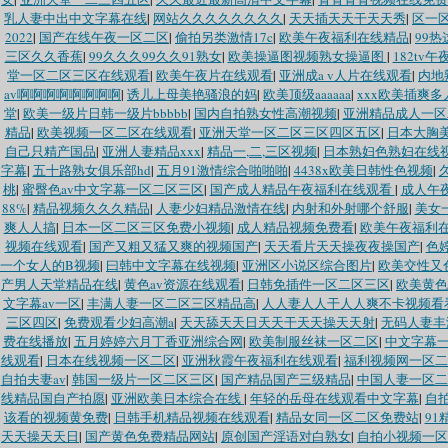
乳人妻中出中文字幕在线
|
网站久久久久久久久久
|
天天插天天干天天秀
|
区一
2022
|
国产在线午夜一区二区
|
偷拍另类激情17c
|
欧美午夜福利在线精品
|
99
三区久久香蕉
|
99久久久99久久91熟女
|
欧美操逼图视频熟女操逼图
|
182tv
堂一区二区三区在线观看
|
欧美午夜片在线观看
|
亚洲成a v人片在线观看
|
内地
av啊啊啊啊啊啊啊啊
|
诱儿上母美艳骚浪的妈
|
欧美顶级aaaaaa
|
xxx欧美插爽多
堂
|
欧美一级片日韩一级片bbbbb
|
国内自拍熟女性高潮视频
|
亚洲精品成人一区
精品
|
欧美视频一区二区在线观看
|
亚洲天堂一区二区三区四区五区
|
日本大胸
自己只精产国品
|
亚洲人妻精品xxx
|
精品一,二,三区视频
|
日本熟妇色熟妇在线
字幕
|
五十路熟女俱乐部hd
|
五月91激情综合啪啪啪
|
4438x欧美日韩性色视频
|
桃
|
蜜臀色av中文字幕一区二区三区
|
国产成人精品午夜福利在线观看
|
成人午
88%
|
精品视频久久久精品
|
人妻少妇精品激情在线
|
内射和外射哪个舒服
|
美女
爽人人搞
|
日本一区二区三区免费小视频
|
成人精品视频免费看
|
欧美午夜福利
视频在线观看
|
国产又粗又猛又爽的视频国产
|
天天看片天天操夜夜操国产
|
色
一个女人的B视频
|
曰韩中文字幕在线视频
|
亚洲区小说区综合图片
|
欧美交性又
产男人天堂精品在线
|
黄色av资源在线观看
|
日韩免插件一区二区三区
|
欧美黄色
文字幕av一区
|
丰满人妻一区二区三区精品高
|
人人妻人人干人人爽不卡视频看
三区四区
|
免费观看少妇高潮a
|
天天舔天天日天天干天天操天天射
|
无码人妻丰
费在线播放
|
五月婷婷六月丁香亚洲综合网
|
欧美制服丝袜一区二区
|
中文字幕
线观看
|
日本在线视频一区二区
|
亚洲秋霞午夜福利在线观看
|
福利视频网一区二
自拍夫妻av
|
韩国一级片一区二区三区
|
国产精品国产三级精品
|
中国人妻一区二
线精品国自产拍愿
|
亚洲欧美日本综合在线
|
年轻的岳母在线观看中文字幕
|
自
该看的视频黄免费
|
日韩手机精品视频在线观看
|
精品女同一区二区免费站
|
9
天天操天天日
|
国产黄色免费精品网站
|
原创国产淫语对白熟女
|
自拍小视频一区