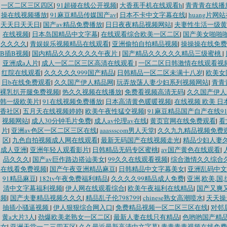
一区二区三区四区
|
91超碰在线公开视频
|
大香蕉手机在线观看h
|
青青青在线播
操在线视频播放
|
91麻豆精品传媒国产av
|
日本不卡中文字幕在线
|
huang片网
天天日天天日
|
国产av精品免费播放
|
日日夜夜精品视频网站
|
夫妻性生活一级黄
在线视频
|
日本岛国精品中文字幕
|
在线观看综合欧美一区二区
|
国产美女啪啪
久久久久
|
青娱娱乐视频精品在线观看
|
亚洲偷拍自拍精品视频
|
操操操在线免费
B插B视频
|
国内精品久久久久久久午夜片
|
国产精品久久久久久精品三级蜜桃
|
亚洲成a人片
|
成人一区二区三区高清在线观看
|
一区二区日韩激情在线观看视
红院在线观看
|
久久久久久999国产精品
|
日韩精品一区二区未满十八岁
|
欧美女
日b在线免费观看
|
久久国产伊人精品网
|
玩弄放荡人妻少妇系列视频网站
|
青青
裸乳扒开腿免费视频
|
热久久视频在线播放
|
免费看视频高清无码
|
久久国产伊人
韩一级欧美片
|
91在线视频免费播放
|
日本高清黄色暖暖视频
|
在线视频 欧美 日
香社区
|
五月天在线视频婷婷
|
欧美午夜性猛交视频
|
91麻豆精品国产自产在线9
视频网站
|
成人30分钟毛片免费
|
成人av伦理av在线
|
黄页官网在线免费观看
|
看
片
|
亚洲av色区一区二区三区在线
|
aaassscom男人天堂
|
久久九九精品视频免费
区
|
九色自拍视频成人网在线观看
|
最新无码国产在线视频走光
|
精品少妇人妻久
成人亚洲
|
亚洲年轻人观看影片
|
日韩精品无码专区蜜桃
|
av国产黄色在线观看
|
品久久久
|
国产av巨作路边搭讪美女
|
99久久在线观看视频
|
综合激情久久综合
在线看免费视频
|
国产午夜亚洲精品麻豆
|
日韩精品中文字幕美女
|
亚洲乱码中文
91精品麻豆
|
182tv午夜免费福利精品
|
久久久久99精品成人免费
|
亚洲,欧美,国
清中文字幕福利视频
|
伊人网在线观看综合
|
欧美午夜福利在线精品
|
国产又爽
频
|
国产夫妻精品视频久久久
|
精品乱子伦798799
|
chinese熟女高潮喷水
|
天天操
抽插小骚逼视频
|
伊人狠狠综合网入口
|
免费精品视频一区二区三区在线
|
对邻
黄a大片3人
|
劲爆欧美老熟女一区二区
|
最新人妻在线只有精品
|
色哟哟国产精
女
|
亚洲天堂一二三四五区
|
久久最近最新高清中文字幕
|
青青青青视频在线免费