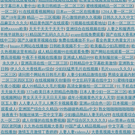
级视频在线观看视频
|
精品熟妇视频在线观看
|
欧美黄页视频免费在线观看
|
中文
文字幕日本人妻中出
|
欧美日韩精选一区二区三区
|
蜜桃视频精品一区二区三区
|
一区二区
|
91在线观看视频网站
|
日本av一区二区在线播放
|
1204人妻一区二区
国产18年亚洲
|
精品一,二,三区视频
|
开心激情婷婷久久视频
|
日韩久久久久中文
品麻豆久久久久
|
精品黄色国产在线观看
|
污视频在线观看地址
|
日本一区二区三
妇色xxxxx欧美
|
天天干天天干天天干
|
亚洲综合在线视频在线
|
人妻之和服诱惑
半推半就熟女
|
91精品国产乱码久久久久
|
avapp在线免费观看
|
国产在线大香蕉精
线中三区
|
国产久碰青草视频在线
|
免费在线播放不卡av
|
看全色黄大色黄女片1
禁yy
|
huang片网站在线播放
|
日韩欧美视频不卡一区
|
欧美极品少妇高潮喷水
|
久热视频这里有精品
|
成人精品视频99在线观看免费
|
国产网站在线观看一区二
费高清视频
|
午夜不卡视频在线播放
|
亚洲成人精品999
|
欧美制服丝袜一区二区
永久伊人
|
亚洲高清在线一区二区三区
|
日韩精品中文字幕欧美激情
|
亚洲熟女
日韩
|
伊人久久大香线蕉av综合
|
少妇玩猛男毛片在线视频
|
毛片xxxxx久久久
|
二区三区
|
请问那个网站有日韩毛片看
|
人妻少妇精品激情在线
|
男插女逼逼内
二区三区四区五区
|
在线视频聊天你懂得
|
中文乱码字幕在线中文
|
51蜜桃传媒
午夜小视频
|
成人99精品久久毛片视频
|
高清女厕偷拍一区二区三区
|
91 手机
天天操天天插
|
337p欧美日本大胆精品色噜噜
|
日本人妻少妇一区二区三区
|
欧
线视频网站
|
男女天天干天天日天天操
|
成年小视频黄色片女人天堂
|
丝袜美腿
区五人妻
|
人人妻人人干人人爽不卡视频看看
|
亚洲av综合色一区
|
日本视频一
观看成人
|
亚洲国产综合久久精品
|
99热碰碰热精品a中文
|
熟女啪啪啪啪啪啪啪
操夜夜干
|
制服丝袜第一页中文字幕
|
少妇极品熟妇人妻无码APP
|
在线观看综
久一区二区
|
成人你懂的在线免费视频
|
国产综合区久久久久久
|
jdav简单av在
四区老阿姨
|
久久热在线视频大香蕉
|
99国产成人精品视频app
|
中文字幕一区
在线播放
|
激情五月激情丁香婷婷
|
人妻人妻videos人
|
大香蕉视频大香蕉视频
|