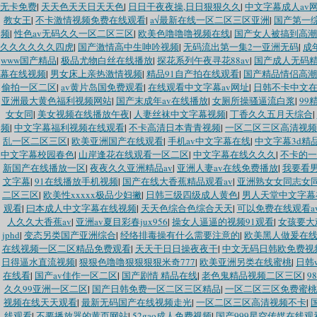
无卡免费
|
天天色天天日天天色
|
日日干夜夜操,日日狠狠久久
|
中文字幕成人av
教女王
|
不卡激情视频免费在线观看
|
a√最新在线一区二区三区亚洲
|
国产第一
频
|
性色av无码久久一区二区三区
|
欧美色噜噜噜视频在线
|
国产女人被搞到高潮
久久久久久久四虎
|
国产激情高中生呻吟视频
|
无码流出第一集2一亚洲无码
|
成
www国产精品
|
极品尤物白丝在线播放
|
探花系列午夜寻花88av
|
国产成人无码
幕在线视频
|
男女床上亲热激情视频
|
精品91自产拍在线观看
|
国产精品情侣高潮
偷拍一区二区
|
av黄片岛国免费观看
|
在线观看中文字幕av网址
|
日韩不卡中文
亚洲最大黄色福利视频网站
|
国产末成年av在线播放
|
女厕所操骚逼流白浆
|
99
女女同
|
美女视频在线播放午夜
|
人妻丝袜中文字幕视频
|
丁香久久五月天综合
|
频
|
中文字幕福利视频在线观看
|
不卡高清日本青青视频
|
一区二区三区高清视频
乱一区二区三区
|
欧美亚洲国产在线观看
|
手机av中文字幕在线
|
中文字幕3d精
中文字幕校园春色
|
山岸逢花在线观看一区二区
|
中文字幕在线久久久
|
不卡的一
新国产在线播放一区
|
夜夜久久亚洲精品av
|
亚洲人妻av在线免费播放
|
我要看
文字幕
|
91在线播放手机视频
|
国产在线大香蕉精品观看av
|
亚洲熟女女同志女
二区三区
|
欧美性xxxxx极品少妇撇
|
日韩三级四级成人黄色
|
男人天堂中文字幕
观看
|
曰本成人中文字幕在线视频
|
天天色综合色综合天天
|
可以免费在线观看a
人久久大香蕉av
|
亚洲av夏目彩春jux956
|
操女人逼逼的视频91观看
|
女孩要大
jphd
|
变态另类国产亚洲综合
|
经络排毒操有什么需要注意的
|
欧美黑人做爰在
在线视频一区二区精品免费观看
|
天天干日日操夜夜干
|
中文无码日韩欧免费视
日得逼水直流视频
|
狠狠色噜噜狠狠狠狠米奇777
|
欧美亚洲另类在线蜜桃
|
日韩
在线看
|
国产av佳作一区二区
|
国产剧情 精品在线
|
老色鬼精品视频二区三区
|
9
久久99亚洲一区二区
|
国产日韩免费一区二区三区精品
|
一区二区三区免费蜜桃
视频在线天天观看
|
最新无码国产在线视频走光
|
一区二区三区高清视频不卡
|
线观看
|
不要播放器的黄页网站
|
52gao成人免费视频
|
国产999星空传媒在线观