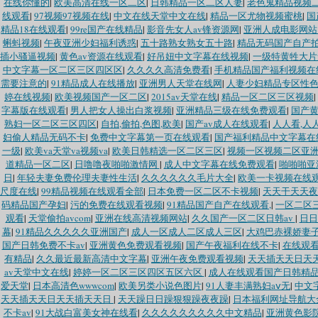
在线你懂的
|
欧美高清在线一区二区
|
日韩精品一区二区人妻
|
老色鬼精品视频
线观看
|
97视频97视频在线
|
中文在线天堂中文在线
|
精品一区尤物视频蜜桃
|
国
精品18在线观看
|
99re国产在线精品
|
影音先女人av锋资源网
|
亚洲人成电影网站
蝌蚪视频
|
午夜亚洲少妇福利诱惑
|
五十路熟女熟女五十路
|
精品无码国产自产
插小骚逼视频
|
黄色av资源在线观看
|
好吊妞中文字幕在线视频
|
一级特黄牲大片
中文字幕一区二区三区四区区
|
久久久久高清免费看
|
手机精品国产福利视频在
需要注意的
|
91精品成人在线播放
|
亚洲男人天堂在线网
|
人妻少妇精品专区性色
婷在线视频
|
欧美视频国产一区二区
|
2015av天堂在线
|
精品一区二区三区视频
|
字幕版在线观看
|
男人把女人操出白浆视频
|
亚洲精品三级在线免费观看
|
国产
熟妇一区二区三区四区
|
自拍,偷拍,色图,欧美
|
国产av成人在线观看
|
人人看,人
妇偷人精品无码不卡
|
免费中文字幕第一页在线观看
|
国产福利精品中文字幕在
一级
|
欧美va天堂va视频va
|
欧美日韩精选一区二区三区
|
视频一区视频二区亚
道精品一区二区
|
日噜噜夜啪啪激情网
|
成人中文字幕在线免费观看
|
啪啪啪亚
日
|
年轻夫妻免费伦理夫妻性生活
|
久久久久久久毛片大全
|
欧美一卡视频在线
尺度在线
|
99精品视频在线观看全部
|
日本免费一区二区不卡视频
|
天天干天天夜
码精品国产孕妇
|
污的免费在线观看视频
|
91精品国产自产在线观看,
|
一区二区
观看
|
天堂偷拍avcom
|
亚洲在线高清视频网站
|
久久国产一区二区日韩av
|
日日
幕
|
91精品久久久久久亚洲国产
|
成人一区成人二区成人三区
|
大鸡巴赤裸娇妻
国产日韩免费不卡av
|
亚洲黄色免费观看视频
|
国产午夜福利在线不卡
|
在线观
有精品
|
久久最近最新高清中文字幕
|
亚洲午夜免费观看视频
|
天天插天天日天
av天堂中文在线
|
婷婷一区二区三区四区五区六区
|
成人在线观看国产日韩精
爱天堂
|
日本高清色wwwcom
|
欧美另类小说色图片
|
91人妻丰满熟妇aⅴ无
|
中文
天天插天天日天天插天天日
|
天天躁日日躁狠狠躁夜夜躁
|
日本福利网址导航大
不卡av
|
91大战白富美女神在线看
|
久久久久久久久久久中文精品
|
亚洲黄色影