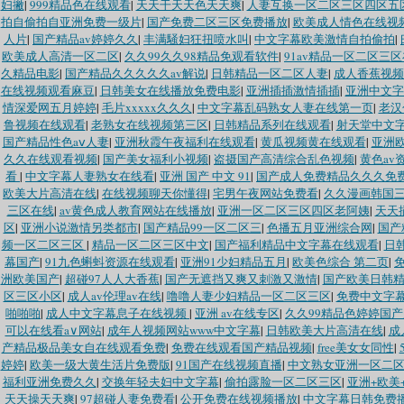
妇撇
|
999精品色在线观看
|
天天干天天色天天爽
|
人妻互换一区二区三区四区五
拍自偷拍自亚洲免费一级片
|
国产免费二区三区免费播放
|
欧美成人情色在线视
人片
|
国产精品av婷婷久久
|
丰满騒妇狂扭喷水叫
|
中文字幕欧美激情自拍偷拍
|
欧美成人高清一区二区
|
久久99久久98精品免观看软件
|
91av精品一区二区三
久精品电影
|
国产精品久久久久久av解说
|
日韩精品一区二区人妻
|
成人香蕉视频
在线视频观看麻豆
|
日韩美女在线播放免费电影
|
亚洲插插激情插插
|
亚洲中文字
情深爱网五月婷婷
|
毛片xxxxx久久久
|
中文字幕乱码熟女人妻在线第一页
|
老汉
鲁视频在线观看
|
老熟女在线视频第三区
|
日韩精品系列在线观看
|
射天堂中文
国产精品性色aⅴ人妻
|
亚洲秋霞午夜福利在线观看
|
黄瓜视频黄在线观看
|
亚洲欧
久久在线观看视频
|
国产美女福利小视频
|
盗摄国产高清综合乱色视频
|
黄色av
看
|
中文字幕人妻熟女在线看
|
亚洲 国产 中文 91
|
国产成人免费精品久久久免
欧美大片高清在线
|
在线视频聊天你懂得
|
宅男午夜网站免费看
|
久久漫画韩国
三区在线
|
av黄色成人教育网站在线播放
|
亚洲一区二区三区四区老阿姨
|
天天
区
|
亚洲小说激情另类都市
|
国产精品99一区二区三
|
色播五月亚洲综合网
|
国产
频一区二区三区
|
精品一区二区三区中文
|
国产福利精品中文字幕在线观看
|
日
幕国产
|
91九色蝌蚪资源在线观看
|
亚洲91少妇精品五月
|
欧美色综合 第二页
|
洲欧美国产
|
超碰97人人大香蕉
|
国产无遮挡又爽又刺激又激情
|
国产欧美日韩
区三区小区
|
成人av伦理av在线
|
噜噜人妻少妇精品一区二区三区
|
免费中文字
啪啪啪
|
成人中文字幕息子在线视频
|
亚洲 av在线专区
|
久久99精品色婷婷国
可以在线看a∨网站
|
成年人视频网站www中文字幕
|
日韩欧美大片高清在线
|
成
产精品极品美女自在线观看免费
|
免费在线观看国产精品视频
|
free美女女同性
|
婷婷
|
欧美一级大黄生活片免费版
|
91国产在线视频直播
|
中文熟女亚洲一区二
福利亚洲免费久久
|
交换年轻夫妇中文字幕
|
偷拍露脸一区二区三区
|
亚洲+欧美
天天操天天爽
|
97超碰人妻免费看
|
公开免费在线视频播放
|
中文字幕日韩免费