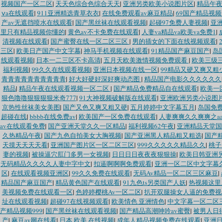
视频国产一区二区
|
天天色综合色综合天天
|
亚洲另类欧美小说图片区
|
精品午
ⅴa在线观看
|
911亚洲精选青草衣衣
|
在线免费观看av麻豆精品
|
69国产精品视
产av无遮挡喷水在线观看
|
国产黑丝袜在线观看视频
|
起碰97免费人妻视频
|
亚
里只有精品视频你懂的
|
黄色av不卡免费在线观看
|
人妻va精品va欧美va免费1
|
清视频在线观看
|
国产蜜臀在线一区二区三区
|
男的插女的下面在线视频观看
|
三区
|
欧美日产国产中文字幕
|
神马手机视频在线观看
|
91精品国产麻豆国产
|
岛
线观看视频
|
日本一二三区不卡高清
|
五月天欧美激情视频免费观看
|
欧美三级
福利视频
|
99久久在线观看视频
|
亚洲日本视频在线一区
|
99精品又硬又爽又粗
青青青青青青青青青青
|
好大好硬好深好爽动态图
|
精品国产电影久久久久久久
精品
|
精品午夜在线观看视频一区二区
|
国产精品免费精品自在线观看
|
欧美一
狠色噜噜狠狠狠狠米奇777
|
91大神视频破解版在线观看
|
亚洲欧洲另类小说图
京热性丝袜美女美图
|
国产又色又爽又粗又硬
|
五月婷婷中文字幕五月
|
岛国免费
超碰在线
|
bbbb在线免费av
|
欧美国产一区免费在线观看
|
人妻爽爽久久爽爽之aa
av在线观看免费
|
国产亚洲天堂久久一区精品
|
福利视频62午夜
|
亚洲精品天堂国产
久热精品午夜
|
国产九色自拍美女大胸视频
|
国产亚洲黑人精品粗又粗选
|
国产
天摸天天天天看
|
亚洲国产图片区一区二区三区
|
999久久久久久精品久久
|
桃子
妻的视频
|
被操逼穴肛门多男一女视频
|
日日日日夜夜夜狠狠操
|
欧美日韩亚洲
无码精品久久久久人妻中字中文
|
扣逼啊啊啊免费观看
|
亚洲一区二区中文字幕
区
|
在线观看视频亚洲区
|
99久久免费在线观看
|
无码Av精品一区二区三区麻豆
|
精品国产麻豆国产
|
精品黄色国产在线观看
|
91九色ts另类国产人妖
|
热视频这里
美视频免费在线观看一区
|
色婷婷樱桃Av一区二区
|
扒开双腿操女人逼的免费视
址在线观看视频
|
超碰97在线视频观看
|
欧美情色 亚洲情色
|
中文字幕一区二区
产精品视频999
|
国产黑丝袜在线观看视频
|
国产精品高潮呻吟av蜜臀
|
被男人日
产
|
麻豆av网在线看
|
日本 欧美 在线视频
|
成年人精品视频免费在线观看
|
亚洲