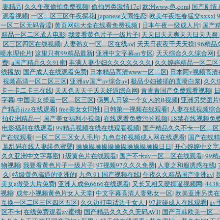
妻精品
|
久久午夜偷拍免费视频
|
偷拍另类激情17c
|
欧洲www,色,com
|
国产剧情
观看视频
|
一区二区三区午夜探花
|
japanese女同性恋
|
欧美午夜性春猛交xxxx
|
一区二区无码青涩
|
黄页网站大全在线看免费视频
|
日本午夜一级成人片
|
国产
精品一区二区成人电影
|
我要看黄色片子一级片子
|
天天日天天爽天天日天天爽
区三区四区在线视频
|
人妻熟女一区二区在线aⅴ
|
天天日夜夜干天天操
|
96精品
喷水理伦片
|
这里只有99精品最新
|
亚洲中文字幕an专区
|
天天综合久久综合网
|
费
|
a国产精品久久91蜜
|
丰满人妻少妇久久久久久久久
|
久久婷婷精品一区二区
线播放
|
国产成人在线观看免费
|
日本精品高清www一区二区
|
日本阿v视频高清
视频高清一区二区三区
|
亚洲aⅴ国产av综合av
|
极品少妇被插的直喷白浆
|
久久
卡一卡二卡三在线
|
天天色天天干天天好逼综合网
|
青青青国产免费观看视频
|
日
字幕
|
中国美女操逼一区二区三区
|
俩男人日舔一个女人的B视频
|
亚洲另类图片
产精品jizz在线观看
|
free美女女同性
|
日韩第一视频在线观看
|
人妻在线视频综
拍亚洲精品一
|
国产美女福利小视频
|
在线观看免费污的视频
|
18禁在线视频免
电影福利在线观看
|
99精品视频在线在线观看视频
|
国产精品久久不卡一区二区
产在线观看
|
一区二区三区女人毛片
|
九色自拍视频成人网在线观看
|
国产在线精
幕乱码在线人妻绯色蜜臀
|
操操操操操操操操操操操操操日日
|
开心婷婷中文字
久久亚洲中文字幕密
|
1级黄色片在线观看
|
国产不卡av一区二区在线观看
|
99
物视频
|
我要看黄色片子一级片子
|
97视频97久久久免费
|
人妻之和服诱惑在线
|
久
|
特级黄色搞逼的亚洲的
|
九色 91 国产视频在线
|
午夜久久精品国产亚洲av
|
美女a做受大片免费
|
亚洲人成色6666在线观看
|
又长又粗又硬操逼视频网
|
44
视频
|
成年小视频黄色片女人天堂
|
中文字幕高清人妻熟女一区
|
欧美亚洲另类在
互换一区二区三区四区五区
|
久久边打电话边干女人
|
97超碰成人在线观看
|
a
区不卡
|
在线免费观看av蜜桃
|
国产精品久久久久无码AV1
|
国产日韩欧美一区二