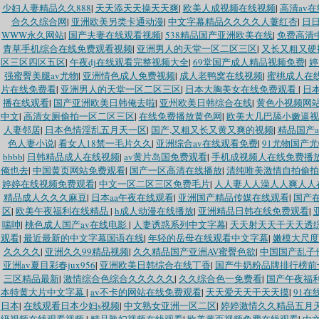
少妇人妻精品久久888
|
天天添天天操天天爽
|
欧美人成视频在线视频
|
高清av
合久久综合网
|
亚洲欧美另类卡通动漫
|
中文字幕精品久久久久人萋红杏
|
日
WWW永久网站
|
国产夫妻在线观看视频
|
538精品国产亚洲欧美在线
|
免费高清
青草手机综合在线免费观看视频
|
亚洲男人的天堂一区二区三区
|
又长又粗又硬
区三区四区五区
|
午夜dj在线观看完整视频大全
|
69堂国产成人精品视频免费
|
婷
强蜜臀美腿av尤物
|
亚洲情色成人免费视频
|
成人老鸭窝在线视频
|
蜜桃成人在
片在线免费看
|
亚洲男人的天堂一区二区三区
|
日本大胸美女在线免费观看
|
日
播在线观看
|
国产亚洲欧美日韩俺去啦
|
亚州欧美日韩综合在线
|
黄色小视频网
中文
|
高清女厕偷拍一区二区三区
|
在线免费播放黄色网
|
欧美大几巴舔小嫩逼视
人妻邻居
|
日本色情淫乱五月天一区
|
国产,又粗又长又黄又爽的视频
|
精品国产
色人妻小说
|
看女人18禁一毛片久久
|
亚洲综合av在线观看免费
|
91尤物国产
bbbb
|
日韩精品成人在线视频
|
av黄片岛国免费观看
|
手机成视频人在线免费播
俺也去
|
中国黄页网站免费观看
|
国产一区高清在线播放
|
清纯唯美激情自拍偷拍
婷婷在线视频免费观看
|
中文一区二区三区免费毛片
|
人人妻人人澡人人爽人人
精品成人久久久麻豆
|
日本aa午夜在线观看
|
亚洲国产精品传媒在线观看
|
国产
区
|
欧美午夜福利在线精品
|
h成人动漫在线播放
|
亚洲精品日韩在线免费观看
|
喘呻
|
桃色成人国产av在线电影
|
人妻诱惑系列中文字幕
|
天天射天天干天天透
观看
|
最近最新的中文字幕国语在线
|
年轻的岳母在线观看中文字幕
|
嫩模大尺度
久久久久
|
亚洲久久99精品视频
|
久久精品国产亚洲AV蜜臀色欲
|
中国国产乱子
亚洲av夏目彩春jux956
|
亚洲欧美日韩综合在线丁香
|
国产牛奶粉品牌排行榜前
三区精品最新
|
激情综合色综合久久久久久
|
久久综合色一免费看
|
国产午夜福
本特黄大片中文字幕
|
av不卡的网站在线免费观看
|
天天爱天天干天天摸
|
91在
日本
|
在线观看日本少妇s视频
|
中文熟女亚洲一区二区
|
婷婷激情久久精品五月