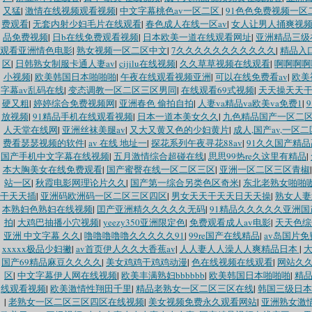
又猛
|
激情在线视频观看视频
|
中文字幕桃色av一区二区
|
91色色免费视频一区
费观看
|
无套内射少妇毛片在线观看
|
春色成人在线一区av
|
女人让男人捅爽视
品免费视频
|
日b在线免费观看视频
|
日本欧美一道在线观看网址
|
亚洲精品三级
观看亚洲情色电影
|
熟女视频一区二区中文
|
7久久久久久久久久久久久
|
精品入
区
|
日韩熟女制服卡通人妻av
|
cijilu在线视频
|
久久草草视频在线观看
|
啊啊啊啊
小视频
|
欧美韩国日本啪啪啪
|
午夜在线观看视频亚洲
|
可以在线免费看av
|
欧美
字幕av乱码在线
|
变态调教一区二区三区男同
|
在线观看69式视频
|
天天操天天
硬又粗
|
婷婷综合免费视频网
|
亚洲春色 偷拍自拍
|
人妻va精品va欧美va免费1
|
放视频
|
91精品手机在线观看视频
|
日本一道本美女久久
|
九色精品国产一区二
人天堂在线网
|
亚洲丝袜美腿av
|
又大又黄又色的少妇黄片
|
成人,国产av,一区
费看瑟瑟视频的软件
|
av 在线 地址一
|
探花系列午夜寻花88av
|
91久久国产精
国产手机中文字幕在线视频
|
五月激情综合超碰在线
|
思思99热re久这里有精品
|
本大胸美女在线免费观看
|
国产蜜臀在线一区二区三区
|
亚洲一区二区三区青椒
站一区
|
秋霞电影网理论片久久
|
国产第一综合另类色区奇米
|
东北老熟女啪啪
干天天插
|
亚洲码欧洲码一区二区三区四区
|
男女天天干天天日天天操
|
熟女人妻
本熟妇色熟妇在线视频
|
囯产亚洲精久久久久久无码
|
91精品久久久久久亚洲国
拍
|
大鸡巴抽播小穴视频
|
yeezy350亚洲限定色
|
免费观看成人av电影
|
天天色综
亚洲 中文字幕 久久
|
噜噜噜噜噜久久久久久91
|
99re国产在线精品
|
av岛国片
xxxxx极品少妇撇
|
av首页伊人久久大香蕉av
|
人人妻人人澡人人爽精品日本
|
大
国产69精品麻豆久久久久
|
美女鸡鸡干鸡鸡动漫
|
色在线视频在线观看
|
网站久
区
|
中文字幕伊人网在线视频
|
欧美丰满熟妇bbbbbb
|
欧美韩国日本啪啪啪
|
精
线观看视频
|
欧美激情性翔田千里
|
精品老熟女一区二区三区在线
|
韩国三级日本
|
老熟女一区二区三区四区在线视频
|
美女视频免费永久观看网站
|
亚洲熟女激