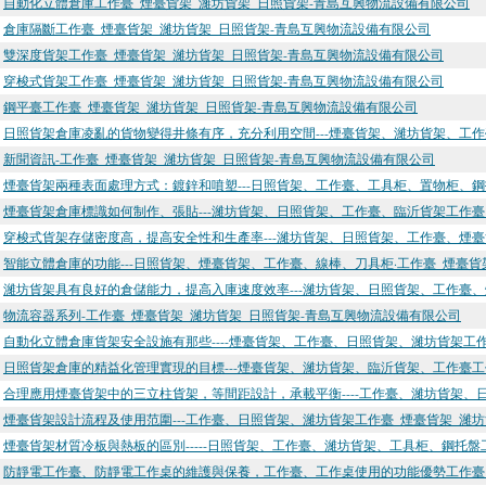
自動化立體倉庫工作臺_煙臺貨架_濰坊貨架_日照貨架-青島互興物流設備有限公司
倉庫隔斷工作臺_煙臺貨架_濰坊貨架_日照貨架-青島互興物流設備有限公司
雙深度貨架工作臺_煙臺貨架_濰坊貨架_日照貨架-青島互興物流設備有限公司
穿梭式貨架工作臺_煙臺貨架_濰坊貨架_日照貨架-青島互興物流設備有限公司
鋼平臺工作臺_煙臺貨架_濰坊貨架_日照貨架-青島互興物流設備有限公司
日照貨架倉庫凌亂的貨物變得井條有序，充分利用空間---煙臺貨架、濰坊貨架、工作
新聞資訊-工作臺_煙臺貨架_濰坊貨架_日照貨架-青島互興物流設備有限公司
煙臺貨架兩種表面處理方式：鍍鋅和噴塑---日照貨架、工作臺、工具柜、置物柜、鋼
煙臺貨架倉庫標識如何制作、張貼---濰坊貨架、日照貨架、工作臺、臨沂貨架工作臺
穿梭式貨架存儲密度高，提高安全性和生產率---濰坊貨架、日照貨架、工作臺、煙臺
智能立體倉庫的功能---日照貨架、煙臺貨架、工作臺、線棒、刀具柜·工作臺_煙臺貨
濰坊貨架具有良好的倉儲能力，提高入庫速度效率---濰坊貨架、日照貨架、工作臺、
物流容器系列-工作臺_煙臺貨架_濰坊貨架_日照貨架-青島互興物流設備有限公司
自動化立體倉庫貨架安全設施有那些----煙臺貨架、工作臺、日照貨架、濰坊貨架工
日照貨架倉庫的精益化管理實現的目標---煙臺貨架、濰坊貨架、臨沂貨架、工作臺工
合理應用煙臺貨架中的三立柱貨架，等間距設計，承載平衡----工作臺、濰坊貨架、
煙臺貨架設計流程及使用范圍---工作臺、日照貨架、濰坊貨架工作臺_煙臺貨架_濰
煙臺貨架材質冷板與熱板的區別-----日照貨架、工作臺、濰坊貨架、工具柜、鋼托盤
防靜電工作臺、防靜電工作桌的維護與保養，工作臺、工作桌使用的功能優勢工作臺_