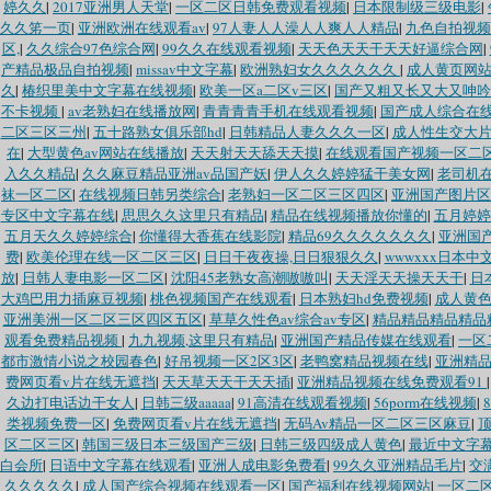
婷久久
|
2017亚洲男人天堂
|
一区二区日韩免费观看视频
|
日本限制级三级电影
|
久久笫一页
|
亚洲欧洲在线观看av
|
97人妻人人澡人人爽人人精品
|
九色自拍视频
区,
|
久久综合97色综合网
|
99久久在线观看视频
|
天天色天天干天天好逼综合网
|
产精品极品自拍视频
|
missav中文字幕
|
欧洲熟妇女久久久久久久
|
成人黄页网
久
|
椿织里美中文字幕在线视频
|
欧美一区a二区v三区
|
国产又粗又长又大又呻吟
不卡视频
|
av老熟妇在线播放网
|
青青青青手机在线观看视频
|
国产成人综合在
二区三区三州
|
五十路熟女俱乐部hd
|
日韩精品人妻久久久一区
|
成人性生交大
在
|
大型黄色av网站在线播放
|
天天射天天舔天天摸
|
在线观看国产视频一区二
入久久精品
|
久久麻豆精品亚洲av品国产妖
|
伊人久久婷婷猛干美女网
|
老司机
袜一区二区
|
在线视频日韩另类综合
|
老熟妇一区二区三区四区
|
亚洲国产图片区
专区中文字幕在线
|
思思久久这里只有精品
|
精品在线视频播放你懂的
|
五月婷婷
五月天久久婷婷综合
|
你懂得大香蕉在线影院
|
精品69久久久久久久久
|
亚洲国
费
|
欧美伦理在线一区二区三区
|
日日干夜夜操,日日狠狠久久
|
wwwxxx日本中
放
|
日韩人妻电影一区二区
|
沈阳45老熟女高潮嗷嗷叫
|
天天淫天天操天天干
|
日
大鸡巴用力插麻豆视频
|
桃色视频国产在线观看
|
日本熟妇hd免费视频
|
成人黄
亚洲美洲一区二区三区四区五区
|
草草久性色av综合av专区
|
精品精品精品精品
观看免费精品视频
|
九九视频,这里只有精品
|
亚洲国产精品传媒在线观看
|
一区
都市激情小说之校园春色
|
好吊视频一区2区3区
|
老鸭窝精品视频在线
|
亚洲精
费网页看v片在线无遮挡
|
天天草天天干天天插
|
亚洲精品视频在线免费观看91
久边打电话边干女人
|
日韩三级aaaaa
|
91高清在线观看视频
|
56porm在线视频
|
类视频免费一区
|
免费网页看v片在线无遮挡
|
无码Av精品一区二区三区麻豆
|
区二区三区
|
韩国三级日本三级国产三级
|
日韩三级四级成人黄色
|
最近中文字
白会所
|
日语中文字幕在线观看
|
亚洲人成电影免费看
|
99久久亚洲精品毛片
|
交
久久久久久
|
成人国产综合视频在线观看一区
|
国产福利在线视频网站
|
一区二