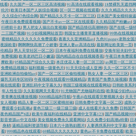
线看
|
久久国产一区二区三区高清视频
|
91高清在线观看视频
|
18禁裸乳无遮挡
伦片
|
欧美日本国产人妖综合视频
|
区一区二视频在线观看
|
久久久精品久久久
久久综合97色综合网
|
国产精品久久不卡一区二区三区
|
日本国产美女模特操
午夜日本免费观看视频
|
国产不卡av一区二区在线观看
|
久久精品国产粉嫩av
|
行榜前十名
|
男人把女人操出白浆视频
|
国产精品情侣高潮呻吟
|
国产在线一级特
二三国产视频
|
91少妇视频网站首页
|
韩国女主播青草直播视频
|
99热在线视频
蜜桃精品久久久久久久免费观看
|
夜夜久久亚洲精品av
|
九色91popny老熟女国
夜躁欧姜
|
啊啊啊快高潮了小娇妻
|
亚洲人妻av高清在线
|
最新网址欧美第一页
|
伦精品
|
男人天堂社区一区二区
|
日本午夜福利免费在线播放
|
交换年轻夫妇中文
免费视频
|
欧美老鸡巴日小嫩逼
|
国内精品自在自线视频香蕉
|
午夜日本免费观
摩欧美
|
95精品国产综合久久亚
|
本庄优花人妻一区二区三区
|
av网页一区二区
免费精品视频2
|
福利视频一级黄色片
|
91天天综合成人亚洲
|
久久一区二区不卡
亚洲欧洲自拍偷拍av
|
国产一区二区三区偷拍视频
|
熟女人妻 一区二区三区
|
日
爆乳无码专区转码
|
午夜视频在线观看99视频精品
|
青青国产免费久操视频
|
青
频在线观看
|
亚洲乱码中文字幕久久
|
韩国三级视频在线观看网站
|
日韩欧美系列
年人性生活
|
久久影视网天天看片
|
91尤物国产尤物福利在线
|
欧美猛少妇色xx
青青爽在线播放视频
|
5000精品福利导航
|
午夜dj在线观看完整视频大全
|
天天
女人视频
|
精品人妻一区二区三区蜜桃丝袜
|
日韩免费中文字幕一区二区
|
成熟少
费观看少妇高潮a
|
黄色三级三一级三级三级
|
成人在线看片永久免费
|
日韩国产
夜色精品国产6乱
|
欧美午夜福利在线精品
|
亚洲中文字幕123
|
国产精品视频999
影音资源av中文在线
|
美女视频免费永久观看网站
|
久久免费少妇高潮a特黄
|
日
身材
|
逼精品福利资源导航
|
日本六十路熟妇图片
|
人妻诱惑系列中文字幕
|
免费
看
|
999精品色在线观看
|
69精品久久久久久久
|
黄色av不卡免费在线观看
|
欧美