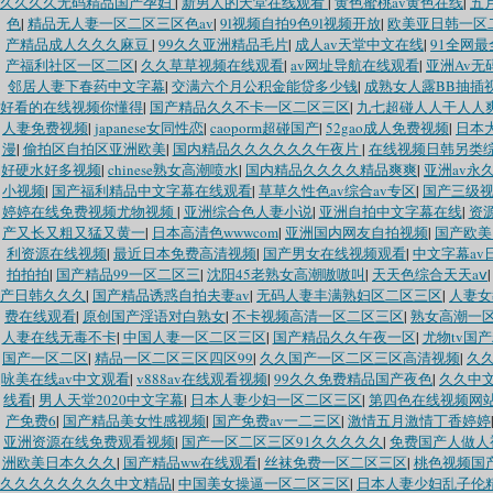
久久久久无码精品国产孕妇
|
新男人的天堂在线观看
|
黄色蜜桃av黄色在线
|
五
色
|
精品无人妻一区二区三区色av
|
9l视频自拍9色9l视频开放
|
欧美亚日韩一区
产精品成人久久久麻豆
|
99久久亚洲精品毛片
|
成人av天堂中文在线
|
91全网
产福利社区一区二区
|
久久草草视频在线观看
|
av网址导航在线观看
|
亚洲Av无
邻居人妻下春药中文字幕
|
交满六个月公积金能贷多少钱
|
成熟女人露BB抽插
好看的在线视频你懂得
|
国产精品久久不卡一区二区三区
|
九七超碰人人干人人
人妻免费视频
|
japanese女同性恋
|
caoporm超碰国产
|
52gao成人免费视频
|
日本
漫
|
偷拍区自拍区亚洲欧美
|
国内精品久久久久久久午夜片
|
在线视频日韩另类
好硬水好多视频
|
chinese熟女高潮喷水
|
国内精品久久久久精品爽爽
|
亚洲av永
小视频
|
国产福利精品中文字幕在线观看
|
草草久性色av综合av专区
|
国产三级
婷婷在线免费视频尤物视频
|
亚洲综合色人妻小说
|
亚洲自拍中文字幕在线
|
资源
产又长又粗又猛又黄一
|
日本高清色wwwcom
|
亚洲国内网友自拍视频
|
国产欧美
利资源在线视频
|
最近日本免费高清视频
|
国产男女在线视频观看
|
中文字幕av
拍拍拍
|
国产精品99一区二区三
|
沈阳45老熟女高潮嗷嗷叫
|
天天色综合天天aⅴ
产日韩久久久
|
国产精品诱惑自拍夫妻av
|
无码人妻丰满熟妇区二区三区
|
人妻女
费在线观看
|
原创国产淫语对白熟女
|
不卡视频高清一区二区三区
|
熟女高潮一
人妻在线无毒不卡
|
中国人妻一区二区三区
|
国产精品久久午夜一区
|
尤物tv国
国产一区二区
|
精品一区二区三区四区99
|
久久国产一区二区三区高清视频
|
久
咏美在线av中文观看
|
v888av在线观看视频
|
99久久免费精品国产夜色
|
久久中文
线看
|
男人天堂2020中文字幕
|
日本人妻少妇一区二区三区
|
第四色在线视频网
产免费6
|
国产精品美女性感视频
|
国产免费av一二三区
|
激情五月激情丁香婷婷
亚洲资源在线免费观看视频
|
国产一区二区三区91久久久久久
|
免费国产人做人
洲欧美日本久久久
|
国产精品ww在线观看
|
丝袜免费一区二区三区
|
桃色视频国
久久久久久久久久中文精品
|
中国美女操逼一区二区三区
|
日本人妻少妇乱子伦