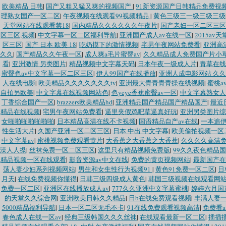
欧美精品 日韩
|
国产又粗又猛又爽的视频国产
|
91新资源国产日韩精品免费视
理熟女国产一区二区
|
午夜视频在线观看99视频精品
|
黄色三级三一级三级三级
天堂网站在线观看禁18
|
国内精品久久久久久久午夜片
|
国产老妇一区二区三
区三区,视频
|
中文字幕一区二区福利导航
|
亚洲国产成人av在线一区
|
2015av
区三区
|
国产 日本 欧美 18
|
吃奶摸下的激情视频
|
宅男午夜网站免费看
|
亚洲高
久久
|
国产精品久久午夜一区
|
成人爽a毛片蜜臀av
|
久久精品成人免费国产片小
看
|
亚洲激情 另类图片
|
精品视频中文字幕天码
|
日本午夜一级成人片
|
青草在线
蜜臀色av中文字幕一区二区三区
|
伊人99国产在线播放
|
亚洲人成电影网站 久
人在线电影
|
欧美精品久久久久久久久tv
|
亚洲最大青青青青操在线视频
|
蜜桃a
自拍另欧美
|
中文字幕在线视频网站色
|
色yeye香蕉蜜臀av一区
|
中文字幕熟女人
丁香综合国产一区
|
brazzers欧美精品hd
|
亚洲精品国产精品国产精品国产
|
最近
精品在线视频
|
宅男午夜网站免费看
|
逼里夹假鸡吧草逼真好玩
|
亚洲另类图片综
女啪啪啪啪啪啪啪
|
日本精品高清在线不卡视频
|
国语精品自产av在线
|
一本追
性生活大片
|
久国产亚洲一区二区三区
|
日本 中出 中文字幕
|
欧美偷拍视频一区
中文字幕av
|
蜜桃视频免费观看黄片
|
大香蕉之大香蕉之大香蕉
|
久久久久高清
澡人人搡
|
丝袜免费一区二区三区
|
这里只有精品视频免费版
|
99久久夜色精品
精品视频一区在线观看
|
影音资源av中文在线
|
免费的黄页视频网站
|
最新国产在
荡人妻少妇系列视频网站
|
男生和女生性行为视频91
|
黄色91免费一区二区
|
日
月天
|
在线免费视频你懂得
|
日韩三级四级成人黄色
|
韩国三级视频在线观看网
免费一区二区
|
亚洲区在线播放成人av
|
777久久亚洲中文字幕蜜桃
|
婷婷六月国
的天堂久久综合网
|
亚洲欧美日韩久久精品
|
日b在线免费观看视频
|
丰满人妻
5000精品福利导航
|
日本一区二区无毛不卡
|
91在线免费观看视频高清
|
免费看
春色成人在线一区av
|
经典三级韩国久久久丝袜
|
在线观看最新一区二区
|
插插