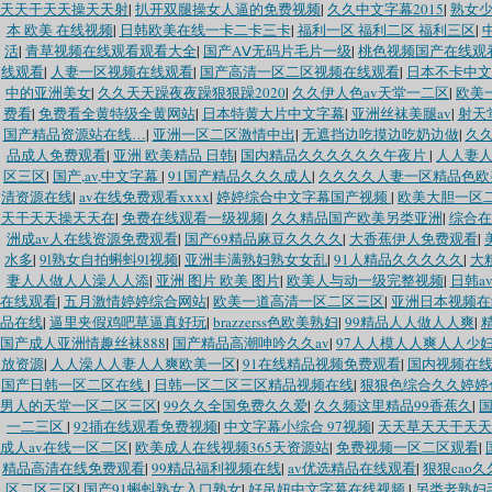
天天干天天操天天射
|
扒开双腿操女人逼的免费视频
|
久久中文字幕2015
|
熟女
本 欧美 在线视频
|
日韩欧美在线一卡二卡三卡
|
福利一区 福利二区 福利三区
|
活
|
青草视频在线观看观看大全
|
国产AⅤ无码片毛片一级
|
桃色视频国产在线观
线观看
|
人妻一区视频在线观看
|
国产高清一区二区视频在线观看
|
日本不卡中文
中的亚洲美女
|
久久天天躁夜夜躁狠狠躁2020
|
久久伊人色av天堂一二区
|
欧美
费看
|
免费看全黄特级全黄网站
|
日本特黄大片中文字幕
|
亚洲丝袜美腿av
|
射天
国产精品资源站在线…
|
亚洲一区二区激情中出
|
无遮挡边吃摸边吃奶边做
|
久
品成人免费观看
|
亚洲 欧美精品 日韩
|
国内精品久久久久久久午夜片
|
人人妻人
区三区
|
国产,av,中文字幕
|
91国产精品久久久成人
|
久久久久人妻一区精品色欧
清资源在线
|
av在线免费观看xxxx
|
婷婷综合中文字幕国产视频
|
欧美大胆一区
天干天天操天天在
|
免费在线观看一级视频
|
久久精品国产欧美另类亚洲
|
综合在
洲成av人在线资源免费观看
|
国产69精品麻豆久久久久
|
大香蕉伊人免费观看
|
水多
|
9l熟女自拍蝌蚪9l视频
|
亚洲丰满熟妇熟女女乱
|
91人精品久久久久久
|
大
妻人人做人人澡人人添
|
亚洲 图片 欧美 图片
|
欧美人与动一级完整视频
|
日韩a
在线观看
|
五月激情婷婷综合网站
|
欧美一道高清一区二区三区
|
亚洲日本视频在
品在线
|
逼里夹假鸡吧草逼真好玩
|
brazzerss色欧美熟妇
|
99精品人人做人人爽
|
国产成人亚洲情趣丝袜888
|
国产精品高潮呻吟久久av
|
97人人模人人爽人人少
放资源
|
人人澡人人妻人人爽欧美一区
|
91在线精品视频免费观看
|
国内视频在
国产日韩一区二区在线
|
日韩一区二区三区精品视频在线
|
狠狠色综合久久婷婷
男人的天堂一区二区三区
|
99久久全国免费久久爱
|
久久频这里精品99香蕉久
|
国
一二三区
|
92插在线观看免费视频
|
中文字幕小综合 97视频
|
天天草天天干天天
成人av在线一区二区
|
欧美成人在线视频365天资源站
|
免费视频一区二区观看
|
精品高清在线免费观看
|
99精品福利视频在线
|
av优选精品在线观看
|
狠狠cao久久
区二区三区
|
国产91蝌蚪熟女入口熟女
|
好吊妞中文字幕在线视频
|
另类老熟妇毛