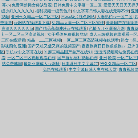
幕小
|
免费网禁拗女稀缺资源
|
日韩免费中文字幕一区二区
|
爱爱天天日天天操
级少妇久久久久久
|
福利视频一级黄色片
|
中文字幕日韩人妻在线无毒不卡
|
亚洲
视频
|
亚洲永久精品一区二区三区
|
日本a级片视色网站
|
人妻熟妇av一区二区
|
费播放
|
av网站在线观看下载
|
81精品人妻一区二区三区蜜桃
|
最新国产在线播放
高清久久久久久lo
|
国产精品高潮呻吟av在线观看
|
色播五月亚洲综合网
|
青青
卡一区二区三区高清视频
|
女子裸体免费视频网站
|
成人三级视频在线观看一区
三区在线观看
|
精品一,二,三区视频
|
一区二区三区高清视频在线观看
|
熟女与黑
影视四色 亚洲
|
国产又粗又猛又爽的视频国产
|
夜夜躁爽日日躁狠狠躁av
|
亚洲
区
|
手机av中文字幕在线
|
91麻豆精品国产自产在线91
|
涩涩污视频网站免费在
看
|
一区二区三区视频观看在线
|
国产自拍福利视频在线
|
亚洲,欧美,一区二区三
站免费韩国
|
最新亚洲成人av网址
|
日本系列中文字幕77
|
99久久精品一区二区
|
免热在线观看
|
中文字幕日韩人妻在线天堂
|
青青视频