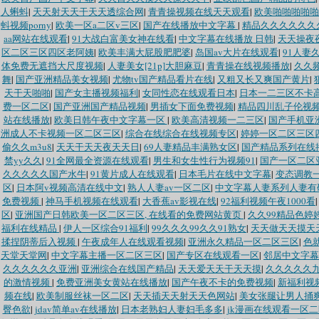
人蝌蚪
|
天天射天天干天天透综合网
|
青青操视频在线天天观看
|
欧美啪啪啪啪啪
蚪视频porny
|
欧美一区a二区v三区
|
国产在线播放中文字幕
|
精品久久久久久久
aa网站在线观看
|
91大战白富美女神在线看
|
中文字幕在线播放 日韩
|
天天操夜
区二区三区四区老阿姨
|
欧美丰满大屁股肥肥婆
|
岛国av大片在线观看
|
91人妻
体免费无遮挡大尺度视频
|
人妻美女[21p]大胆麻豆
|
青青操在线视频播放
|
久久
舞
|
国产亚洲精品美女视频
|
尤物tv国产精品看片在线
|
又粗又长又爽国产黄片
|
天干天啪啪
|
国产女主播视频福利
|
女同性恋在线观看日本
|
日本一二三区不卡
费一区二区
|
国产亚洲国产精品视频
|
男插女下面免费视频
|
精品四川乱子伦视
站在线播放
|
欧美日韩午夜中文字幕一区
|
欧美高清视频一二三区
|
国产手机亚
洲成人不卡视频一区二区三区
|
综合在线综合在线视频专区
|
婷婷一区二区三区
偷久久m3u8
|
天天干天天夜天天日
|
69人妻精品丰满熟女区
|
国产精品系列在线
禁yy久久
|
91全网最全资源在线观看
|
男生和女生性行为视频91
|
国产一区二区
久久久久久国产水牛
|
91黄片成人在线观看
|
日本毛片在线中文字幕
|
变态调教
区
|
日本阿v视频高清在线中文
|
熟人人妻av一区二区
|
中文字幕人妻系列人妻有
免费视频
|
神马手机视频在线观看
|
大香蕉av影视在线
|
92福利视频午夜1000看
区
|
亚洲国产日韩欧美一区二区三区, 在线看的免费网站黄页
|
久久99精品色婷
福利在线精品
|
伊人一区综合91福利
|
99久久久99久久91熟女
|
天天做天天摸天
揉捏阴蒂后入视频
|
午夜成年人在线观看视频
|
亚洲永久精品一区二区三区
|
色就
天堂天堂网
|
中文字幕主播一区二区三区
|
国产专区在线观看一区
|
邻居中文字幕
久久久久久久亚洲
|
亚洲综合在线国产精品
|
天天爱天天干天天摸
|
久久久久久
的激情视频
|
免费亚洲美女黄站在线播放
|
国产午夜不卡的免费视频
|
新福利视
频在线
|
欧美制服丝袜一区二区
|
天天插天天射天天色网站
|
美女张腿让男人捅
臀色欲
|
jdav简单av在线播放
|
日本老熟妇人妻妇毛多多
|
jk漫画在线观看一区